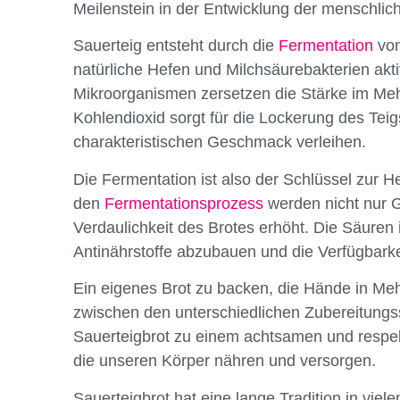
Meilenstein in der Entwicklung der menschlic
Sauerteig entsteht durch die
Fermentation
von
natürliche Hefen und Milchsäurebakterien akti
Mikroorganismen zersetzen die Stärke im Meh
Kohlendioxid sorgt für die Lockerung des Tei
charakteristischen Geschmack verleihen.
Die Fermentation ist also der Schlüssel zur H
den
Fermentationsprozess
werden nicht nur 
Verdaulichkeit des Brotes erhöht. Die Säuren 
Antinährstoffe abzubauen und die Verfügbarke
Ein eigenes Brot zu backen, die Hände in Meh
zwischen den unterschiedlichen Zubereitungss
Sauerteigbrot zu einem achtsamen und respe
die unseren Körper nähren und versorgen.
Sauerteigbrot hat eine lange Tradition in viel